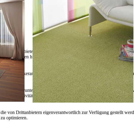
lebnis zu bieten. Bestimmte Inhalte von Drittanbietern werden nur ang
e Informationen hierzu in der Datenschutzerklärung.
utz vor Hackerangriffen und zur Gewährleistung eines konsistenten un
ieren. Hierunter fallen auch Statistiken, die dem Webseitenbetreiber v
r Nutzeraktivität über verschiedene Webseiten.
 die von Drittanbietern eigenverantwortlich zur Verfügung gestellt wer
 zu optimieren.