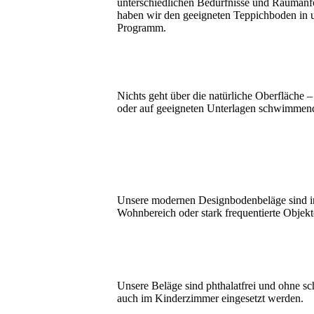
unterschiedlichen Bedürfnisse und Raumanf
haben wir den geeigneten Teppichboden in
Programm.
Nichts geht über die natürliche Oberfläche 
oder auf geeigneten Unterlagen schwimmend
Unsere modernen Design­boden­beläge sind in
Wohn­bereich oder stark frequen­tierte Objekt
Unsere Beläge sind phthalatfrei und ohne s
auch im Kinder­zimmer ein­ge­setzt werden.