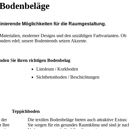
Bodenbeläge
inierende Möglichkeiten für die Raumgestaltung.
 Materialien, moderner Designs und den unzähligen Farb­vari­anten. Ob
on­ders edel; unsere Boden­trends setzen Akzente.
inden Sie ihren richtigen Boden­belag
Linoleum / Korkboden
Sichtbetonboden / Beschichtungen
Teppich­boden
 der
Die textilen Bodenbeläge bieten auch attrak­tive Extras:
 Ihre
Sie sorgen für ein gesundes Raumklima und sind je nac