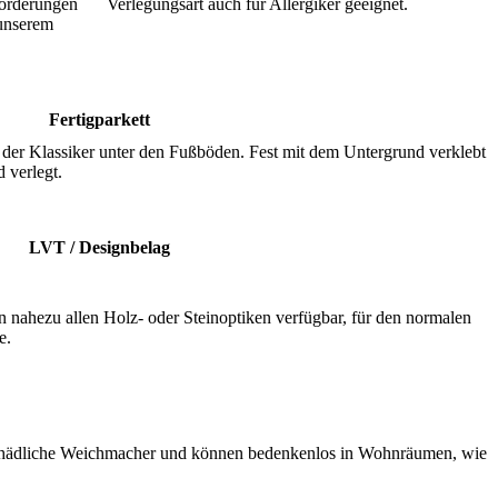
orde­rungen
Verlegungsart auch für Allergiker geeignet.
 unserem
Fertigparkett
– der Klassiker unter den Fußböden. Fest mit dem Untergrund verklebt
 verlegt.
LVT / Designbelag
 nahe­zu allen Holz- oder Steinoptiken verfügbar, für den normalen
e.
chäd­liche Weich­macher und können beden­kenlos in Wohn­räumen, wie